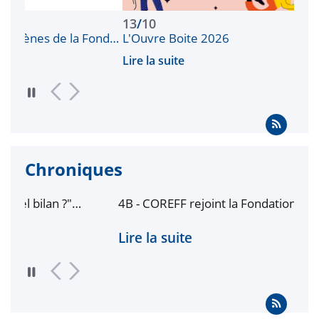
13
/
10
1
 Fond…
L'Ouvre Boite 2026
W
Lire la suite
Li
Chroniques
4B - COREFF rejoint la Fondation UBS en tant
72
s
que mécène
Lire la suite
Li