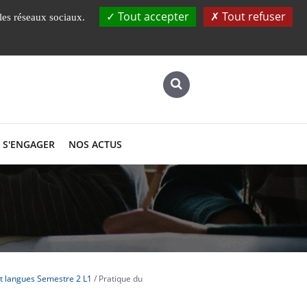
Instituts, Ecole
UBS
Laboratoires
Tout accepter
Tout refuser
 les réseaux sociaux.
S'ENGAGER
NOS ACTUS
t langues Semestre 2 L1
Pratique du