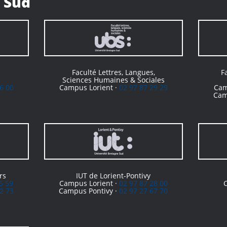
 Sud
Faculté Lettres, Langues,
F
Sciences Humaines & Sociales
6 00
Campus Lorient ·
02 97 87 29 29
Cam
Cam
rs
IUT de Lorient-Pontivy
5 59
Campus Lorient ·
02 97 87 28 00
2 73
Campus Pontivy ·
02 97 27 67 70