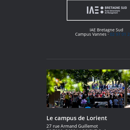
IAE Bretagne Sud
Campus Vannes ·
02 97 01 2
Le campus de Lorient
27 rue Armand Guillemot