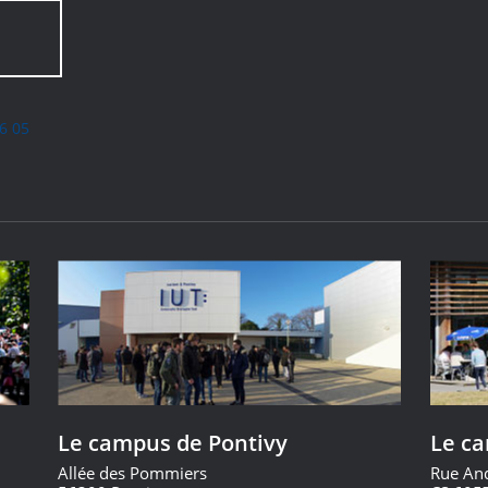
6 05
Le campus de Pontivy
Le c
Allée des Pommiers
Rue An