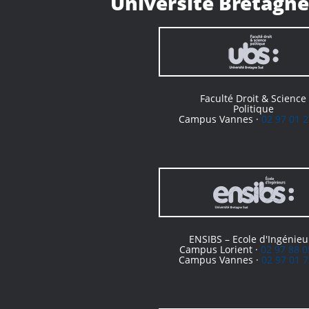
Université Bretagne
Faculté Droit & Science
Politique
Campus Vannes ·
02 97 01 2
ENSIBS – Ecole d'Ingénieu
Campus Lorient ·
02 97 88 0
Campus Vannes ·
02 97 01 7