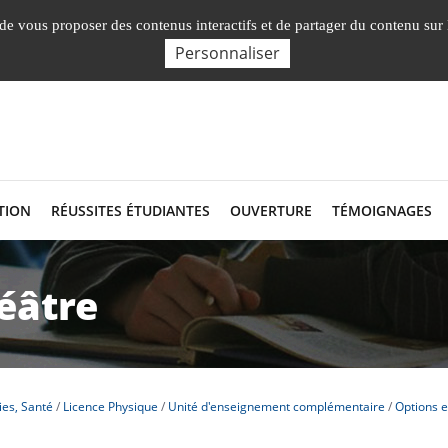
Nos Facultés, 
, de vous proposer des contenus interactifs et de partager du contenu sur
Personnaliser
TION
RÉUSSITES ÉTUDIANTES
OUVERTURE
TÉMOIGNAGES
éâtre
ies, Santé
Licence Physique
Unité d'enseignement complémentaire
Options e