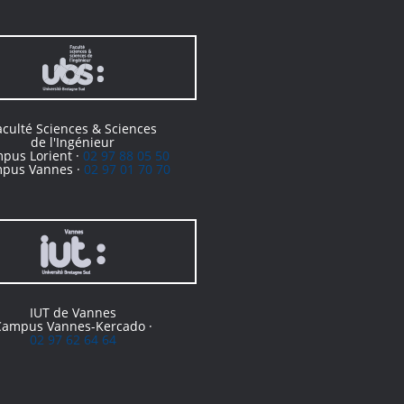
aculté Sciences & Sciences
de l'Ingénieur
pus Lorient ·
02 97 88 05 50
pus Vannes ·
02 97 01 70 70
IUT de Vannes
Campus Vannes-Kercado ·
02 97 62 64 64