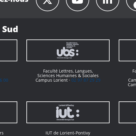
 Sud
Faculté Lettres, Langues,
F
Sciences Humaines & Sociales
6 00
Campus Lorient ·
02 97 87 29 29
Cam
Cam
rs
IUT de Lorient-Pontivy