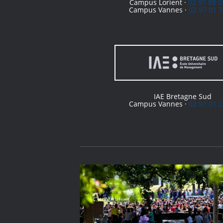
Campus Lorient ·
02 97 88 0
Campus Vannes ·
02 97 01 7
IAE Bretagne Sud
Campus Vannes ·
02 97 01 2