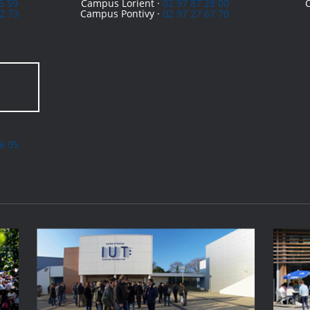
5 59
Campus Lorient ·
02 97 87 28 00
2 73
Campus Pontivy ·
02 97 27 67 70
6 05