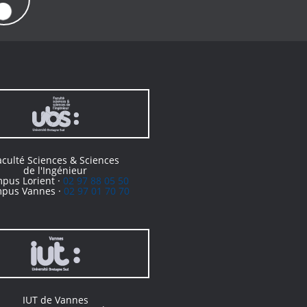
aculté Sciences & Sciences
de l'Ingénieur
pus Lorient ·
02 97 88 05 50
pus Vannes ·
02 97 01 70 70
IUT de Vannes