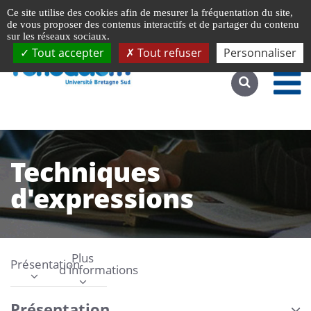
Gestion de vos préférences liées aux cookies
Ce site utilise des cookies afin de mesurer la fréquentation du site,
Accéder au site complet
de vous proposer des contenus interactifs et de partager du contenu
sur les réseaux sociaux.
Tout accepter
Tout refuser
Personnaliser
Techniques
d'expressions
Plus
Présentation
d'informations
Présentation